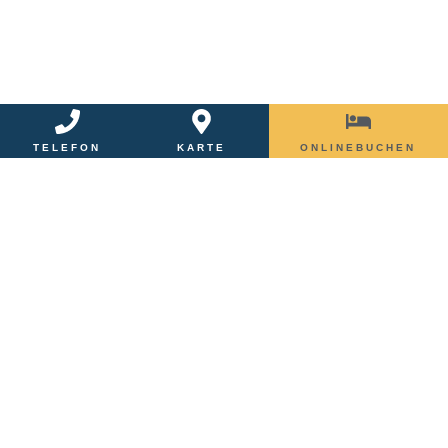
TELEFON
KARTE
ONLINEBUCHEN
Zimmer im Zentrum
Freiburgs
DIREKT ONLINE GÜNSTIG
BUCHEN