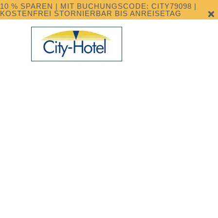
DAS
10 % SPAREN | MIT BUCHUNGSCODE: CITY79098 |
KOSTENFREI STORNIERBAR BIS ANREISETAG
CITY HOTEL
IN
MENÜ
FREIBURG